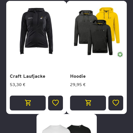
Craft Laufjacke
Hoodie
53,30 €
29,95 €
ZUR
ZUR
WUNSCHLISTE
WUNSCH
HINZUFÜGEN
HINZUF