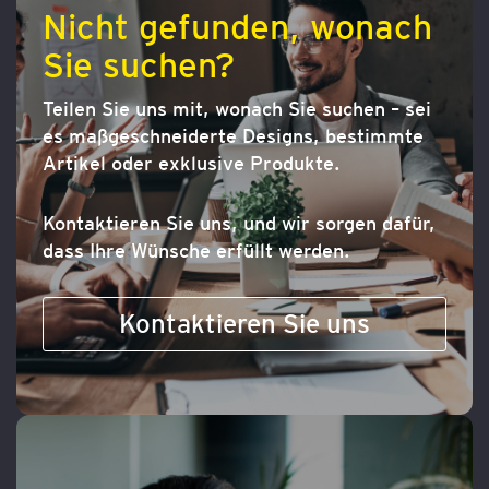
Nicht gefunden, wonach
Sie suchen?
Teilen Sie uns mit, wonach Sie suchen – sei
es maßgeschneiderte Designs, bestimmte
Artikel oder exklusive Produkte.
Kontaktieren Sie uns, und wir sorgen dafür,
dass Ihre Wünsche erfüllt werden.
Kontaktieren Sie uns