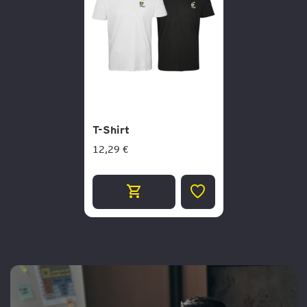
T-Shirt
12,29 €
ZUR
WUNSCHLISTE
HINZUFÜGEN