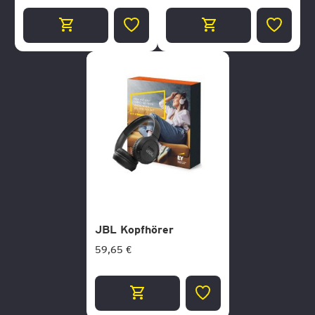
ZUR
ZUR
WUNSCHLISTE
WUNSCH
HINZUFÜGEN
HINZUF
JBL Kopfhörer
59,65 €
ZUR