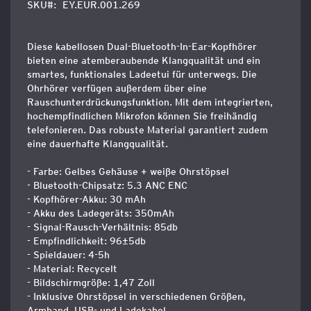
SKU
EY.EUR.001.269
Diese kabellosen Dual-Bluetooth-In-Ear-Kopfhörer
bieten eine atemberaubende Klangqualität und ein
smartes, funktionales Ladeetui für unterwegs. Die
Ohrhörer verfügen außerdem über eine
Rauschunterdrückungsfunktion. Mit dem integrierten,
hochempfindlichen Mikrofon können Sie freihändig
telefonieren. Das robuste Material garantiert zudem
eine dauerhafte Klangqualität.
- Farbe: Gelbes Gehäuse + weiße Ohrstöpsel
- Bluetooth-Chipsatz: 5.3 ANC ENC
- Kopfhörer-Akku: 30 mAh
- Akku des Ladegeräts: 350mAh
- Signal-Rausch-Verhältnis: 85db
- Empfindlichkeit: 96±5db
- Spieldauer: 4-5h
- Material: Recycelt
- Bildschirmgröße: 1,47 Zoll
- Inklusive Ohrstöpsel in verschiedenen Größen,
Armband, USB- und Ladekabel