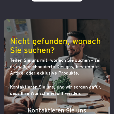
WUNSCHLISTE
HINZUFÜGEN
Nicht gefunden, wonach
Sie suchen?
Teilen Sie uns mit, wonach Sie suchen – sei
es maßgeschneiderte Designs, bestimmte
Artikel oder exklusive Produkte.
Kontaktieren Sie uns, und wir sorgen dafür,
dass Ihre Wünsche erfüllt werden.
Kontaktieren Sie uns