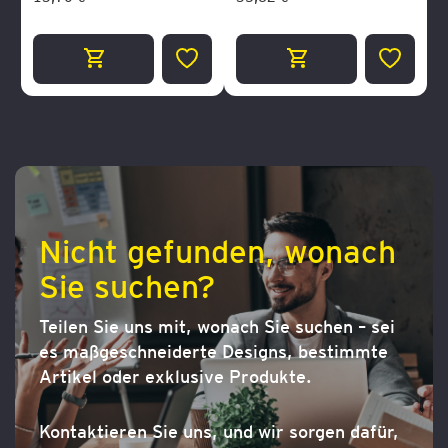
ZUR
ZUR
WUNSCHLISTE
WUNSCH
HINZUFÜGEN
HINZUF
Nicht gefunden, wonach
Sie suchen?
Teilen Sie uns mit, wonach Sie suchen – sei
es maßgeschneiderte Designs, bestimmte
Artikel oder exklusive Produkte.
Kontaktieren Sie uns, und wir sorgen dafür,