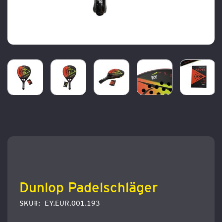
Zum
Anfang
der
Bildergalerie
springen
Dunlop Padelschläger
SKU
EY.EUR.001.193